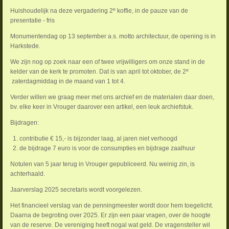
e
Huishoudelijk na deze vergadering 2
koffie, in de pauze van de
presentatie - fris
Monumentendag op 13 september a.s. motto architectuur, de opening is in
Harkstede.
We zijn nog op zoek naar een of twee vrijwilligers om onze stand in de
e
kelder van de kerk te promoten. Dat is van april tot oktober, de 2
zaterdagmiddag in de maand van 1 tot 4.
Verder willen we graag meer met ons archief en de materialen daar doen,
bv. elke keer in Vrouger daarover een artikel, een leuk archiefstuk.
Bijdragen:
contributie € 15,- is bijzonder laag, al jaren niet verhoogd
de bijdrage 7 euro is voor de consumpties en bijdrage zaalhuur
Notulen van 5 jaar terug in Vrouger gepubliceerd. Nu weinig zin, is
achterhaald.
Jaarverslag 2025 secretaris wordt voorgelezen.
Het financieel verslag van de penningmeester wordt door hem toegelicht.
Daarna de begroting over 2025. Er zijn een paar vragen, over de hoogte
van de reserve. De vereniging heeft nogal wat geld. De vragensteller wil