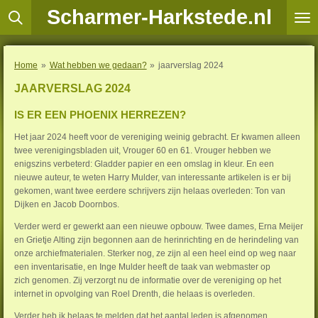
Scharmer-Harkstede.nl
Ga
direct
naar
de
Home
»
Wat hebben we gedaan?
»
jaarverslag 2024
hoofdinhoud
JAARVERSLAG 2024
IS ER EEN PHOENIX HERREZEN?
Het jaar 2024 heeft voor de vereniging weinig gebracht. Er kwamen alleen
twee verenigingsbladen uit, Vrouger 60 en 61. Vrouger hebben we
enigszins verbeterd: Gladder papier en een omslag in kleur. En een
nieuwe auteur, te weten Harry Mulder, van interessante artikelen is er bij
gekomen, want twee eerdere schrijvers zijn helaas overleden: Ton van
Dijken en Jacob Doornbos.
Verder werd er gewerkt aan een nieuwe opbouw. Twee dames, Erna Meijer
en Grietje Alting zijn begonnen aan de herinrichting en de herindeling van
onze archiefmaterialen. Sterker nog, ze zijn al een heel eind op weg naar
een inventarisatie, en Inge Mulder heeft de taak van webmaster op
zich genomen. Zij verzorgt nu de informatie over de vereniging op het
internet in opvolging van Roel Drenth, die helaas is overleden.
Verder heb ik helaas te melden dat het aantal leden is afgenomen.