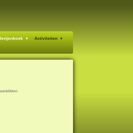
derijenboek
Activiteiten
 aanklikken.