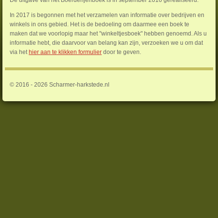
De uitgave van het Boerderijenboek is in september 2016 gerealiseerd.
In 2017 is begonnen met het verzamelen van informatie over bedrijven en
winkels in ons gebied. Het is de bedoeling om daarmee een boek te
maken dat we voorlopig maar het "winkeltjesboek" hebben genoemd. Als u
informatie hebt, die daarvoor van belang kan zijn, verzoeken we u om dat
via het
hier aan te klikken formulier
door te geven.
© 2016 - 2026 Scharmer-harkstede.nl