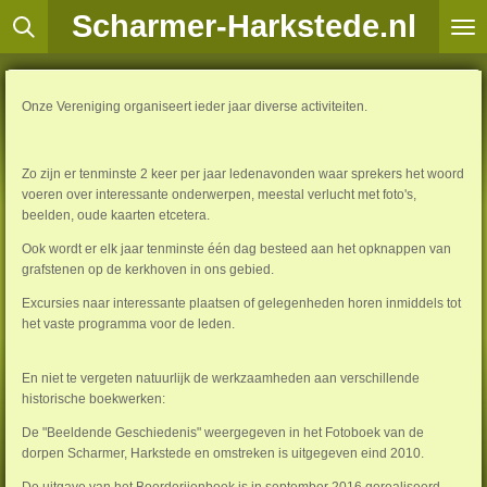
Scharmer-Harkstede.nl
Ga
direct
naar
de
hoofdinhoud
Onze Vereniging organiseert ieder jaar diverse activiteiten.
Zo zijn er tenminste 2 keer per jaar ledenavonden waar sprekers het woord
voeren over interessante onderwerpen, meestal verlucht met foto's,
beelden, oude kaarten etcetera.
Ook wordt er elk jaar tenminste één dag besteed aan het opknappen van
grafstenen op de kerkhoven in ons gebied.
Excursies naar interessante plaatsen of gelegenheden horen inmiddels tot
het vaste programma voor de leden.
En niet te vergeten natuurlijk de werkzaamheden aan verschillende
historische boekwerken:
De "Beeldende Geschiedenis" weergegeven in het Fotoboek van de
dorpen Scharmer, Harkstede en omstreken is uitgegeven eind 2010.