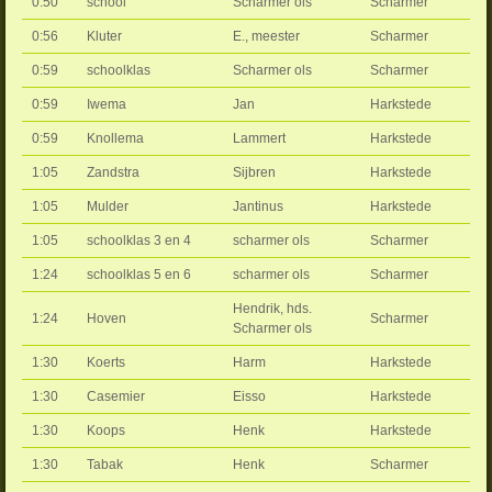
0:50
school
Scharmer ols
Scharmer
0:56
Kluter
E., meester
Scharmer
0:59
schoolklas
Scharmer ols
Scharmer
0:59
Iwema
Jan
Harkstede
0:59
Knollema
Lammert
Harkstede
1:05
Zandstra
Sijbren
Harkstede
1:05
Mulder
Jantinus
Harkstede
1:05
schoolklas 3 en 4
scharmer ols
Scharmer
1:24
schoolklas 5 en 6
scharmer ols
Scharmer
Hendrik, hds.
1:24
Hoven
Scharmer
Scharmer ols
1:30
Koerts
Harm
Harkstede
1:30
Casemier
Eisso
Harkstede
1:30
Koops
Henk
Harkstede
1:30
Tabak
Henk
Scharmer