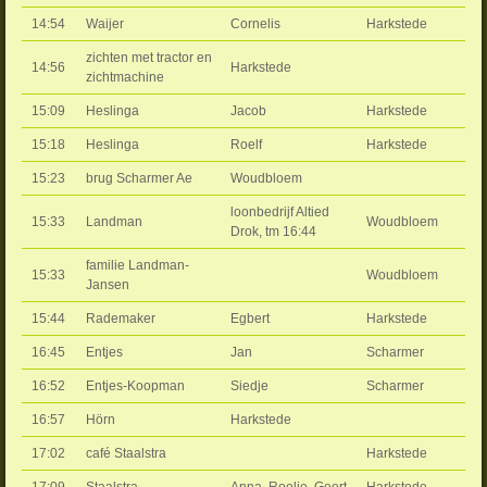
14:54
Waijer
Cornelis
Harkstede
zichten met tractor en
14:56
Harkstede
zichtmachine
15:09
Heslinga
Jacob
Harkstede
15:18
Heslinga
Roelf
Harkstede
15:23
brug Scharmer Ae
Woudbloem
loonbedrijf Altied
15:33
Landman
Woudbloem
Drok, tm 16:44
familie Landman-
15:33
Woudbloem
Jansen
15:44
Rademaker
Egbert
Harkstede
16:45
Entjes
Jan
Scharmer
16:52
Entjes-Koopman
Siedje
Scharmer
16:57
Hörn
Harkstede
17:02
café Staalstra
Harkstede
17:09
Staalstra
Anna, Roelie, Geert
Harkstede