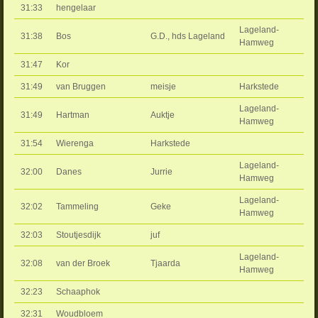
31:33
hengelaar
Lageland-
31:38
Bos
G.D., hds Lageland
Hamweg
31:47
Kor
31:49
van Bruggen
meisje
Harkstede
Lageland-
31:49
Hartman
Auktje
Hamweg
31:54
Wierenga
Harkstede
Lageland-
32:00
Danes
Jurrie
Hamweg
Lageland-
32:02
Tammeling
Geke
Hamweg
32:03
Stoutjesdijk
juf
Lageland-
32:08
van der Broek
Tjaarda
Hamweg
32:23
Schaaphok
32:31
Woudbloem