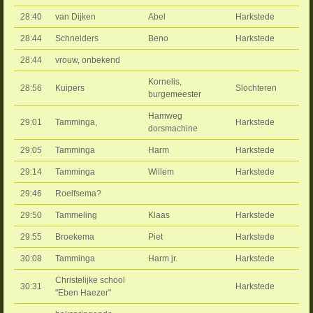
28:40
van Dijken
Abel
Harkstede
28:44
Schneiders
Beno
Harkstede
28:44
vrouw, onbekend
Kornelis,
28:56
Kuipers
Slochteren
burgemeester
Hamweg
29:01
Tamminga,
Harkstede
dorsmachine
29:05
Tamminga
Harm
Harkstede
29:14
Tamminga
Willem
Harkstede
29:46
Roelfsema?
29:50
Tammeling
Klaas
Harkstede
29:55
Broekema
Piet
Harkstede
30:08
Tamminga
Harm jr.
Harkstede
Christelijke school
30:31
Harkstede
"Eben Haezer"