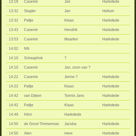
13:18
Casemir
Jan
Harkstede
13:32
Slagter
Jan
Hellum
13:32
Pattje
Klaas
Harkstede
13:43
Casemir
Hendrik
Harkstede
13:53
Casemir
Maarten
Harkstede
14:02
NN
14:10
Schaaphok
?
14:10
Casemir
Jan, zoon van ?
14:22
Casemir
Jenne ?
Harkstede
14:22
Pattje
Klaas
Harkstede
14:42
van Dijken
Tonnis Jans
Harkstede
14:42
Pattje
Klaas
Harkstede
14:49
Hörn
Harkstede
14:50
de Groot-Timmerman
Jacoba
Harkstede
14:50
Aten
mevr.
Harkstede