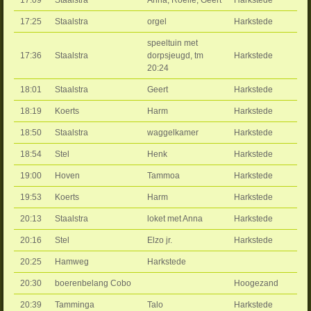
17:25
Staalstra
orgel
Harkstede
speeltuin met
17:36
Staalstra
dorpsjeugd, tm
Harkstede
20:24
18:01
Staalstra
Geert
Harkstede
18:19
Koerts
Harm
Harkstede
18:50
Staalstra
waggelkamer
Harkstede
18:54
Stel
Henk
Harkstede
19:00
Hoven
Tammoa
Harkstede
19:53
Koerts
Harm
Harkstede
20:13
Staalstra
loket met Anna
Harkstede
20:16
Stel
Elzo jr.
Harkstede
20:25
Hamweg
Harkstede
20:30
boerenbelang Cobo
Hoogezand
20:39
Tamminga
Talo
Harkstede