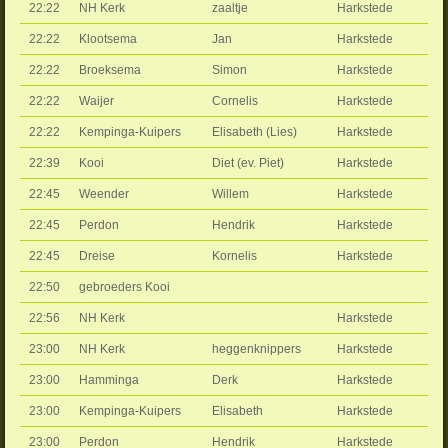
22:22
NH Kerk
zaaltje
Harkstede
22:22
Klootsema
Jan
Harkstede
22:22
Broeksema
Simon
Harkstede
22:22
Waijer
Cornelis
Harkstede
22:22
Kempinga-Kuipers
Elisabeth (Lies)
Harkstede
22:39
Kooi
Diet (ev. Piet)
Harkstede
22:45
Weender
Willem
Harkstede
22:45
Perdon
Hendrik
Harkstede
22:45
Dreise
Kornelis
Harkstede
22:50
gebroeders Kooi
22:56
NH Kerk
Harkstede
23:00
NH Kerk
heggenknippers
Harkstede
23:00
Hamminga
Derk
Harkstede
23:00
Kempinga-Kuipers
Elisabeth
Harkstede
23:00
Perdon
Hendrik
Harkstede