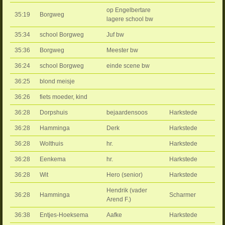
op Engelbertare
35:19
Borgweg
lagere school bw
35:34
school Borgweg
Juf bw
35:36
Borgweg
Meester bw
36:24
school Borgweg
einde scene bw
36:25
blond meisje
36:26
fiets moeder, kind
36:28
Dorpshuis
bejaardensoos
Harkstede
36:28
Hamminga
Derk
Harkstede
36:28
Wolthuis
hr.
Harkstede
36:28
Eenkema
hr.
Harkstede
36:28
Wit
Hero (senior)
Harkstede
Hendrik (vader
36:28
Hamminga
Scharmer
Arend F.)
36:38
Entjes-Hoeksema
Aafke
Harkstede