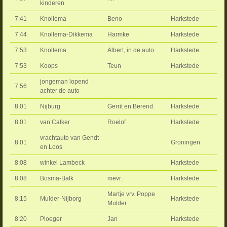
kinderen
7:41
Knollema
Beno
Harkstede
7:44
Knollema-Dikkema
Harmke
Harkstede
7:53
Knollema
Albert, in de auto
Harkstede
7:53
Koops
Teun
Harkstede
jongeman lopend
7:56
achter de auto
8:01
Nijburg
Gerrit en Berend
Harkstede
8:01
van Calker
Roelof
Harkstede
vrachtauto van Gendt
8:01
Groningen
en Loos
8:08
winkel Lambeck
Harkstede
8:08
Bosma-Balk
mevr.
Harkstede
Martje vrv. Poppe
8:15
Mulder-Nijborg
Harkstede
Mulder
8:20
Ploeger
Jan
Harkstede