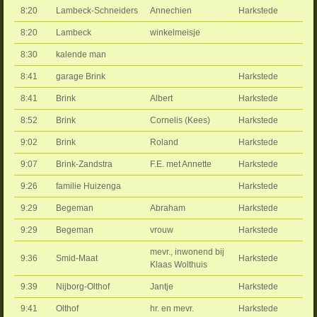
8:20
Lambeck-Schneiders
Annechien
Harkstede
8:20
Lambeck
winkelmeisje
8:30
kalende man
8:41
garage Brink
Harkstede
8:41
Brink
Albert
Harkstede
8:52
Brink
Cornelis (Kees)
Harkstede
9:02
Brink
Roland
Harkstede
9:07
Brink-Zandstra
F.E. met Annette
Harkstede
9:26
familie Huizenga
Harkstede
9:29
Begeman
Abraham
Harkstede
9:29
Begeman
vrouw
Harkstede
mevr., inwonend bij
9:36
Smid-Maat
Harkstede
Klaas Wolthuis
9:39
Nijborg-Olthof
Jantje
Harkstede
9:41
Olthof
hr. en mevr.
Harkstede