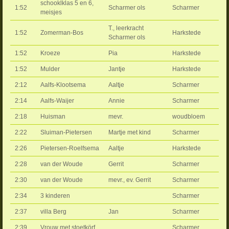
schooklklas 5 en 6,
1:52
Scharmer ols
Scharmer
meisjes
T., leerkracht
1:52
Zomerman-Bos
Harkstede
Scharmer ols
1:52
Kroeze
Pia
Harkstede
1:52
Mulder
Jantje
Harkstede
2:12
Aalfs-Klootsema
Aaltje
Scharmer
2:14
Aalfs-Waijer
Annie
Scharmer
2:18
Huisman
mevr.
woudbloem
2:22
Sluiman-Pietersen
Martje met kind
Scharmer
2:26
Pietersen-Roelfsema
Aaltje
Harkstede
2:28
van der Woude
Gerrit
Scharmer
2:30
van der Woude
mevr., ev. Gerrit
Scharmer
2:34
3 kinderen
Scharmer
2:37
villa Berg
Jan
Scharmer
2:39
Vrouw met stoetkörf
Scharmer