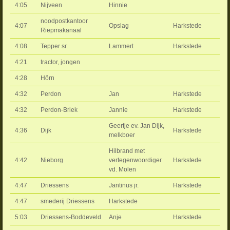
4:05
Nijveen
Hinnie
noodpostkantoor
4:07
Opslag
Harkstede
Riepmakanaal
4:08
Tepper sr.
Lammert
Harkstede
4:21
tractor, jongen
4:28
Hörn
4:32
Perdon
Jan
Harkstede
4:32
Perdon-Briek
Jannie
Harkstede
Geertje ev. Jan Dijk,
4:36
Dijk
Harkstede
melkboer
Hilbrand met
4:42
Nieborg
vertegenwoordiger
Harkstede
vd. Molen
4:47
Driessens
Jantinus jr.
Harkstede
4:47
smederij Driessens
Harkstede
5:03
Driessens-Boddeveld
Anje
Harkstede