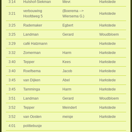
3:14
Hulshof-Siekman
Mevr.
Harkstede
verbouwing
(Boerema -->
3:21
Harkstede
Hoofdweg 5
Wiersema G.)
3:25
Rademaker
Egbert
Harkstede
3:25
Landman
Gerard
Woudbloem
3:29
café Hatzmann
Harkstede
3:32
Zomerman
Harm
Harkstede
3:40
Tepper
Kees
Harkstede
3:40
Roelfsema
Jacob
Harkstede
3:45
van Dijken
Abel
Harkstede
3:45
Tamminga
Harm
Harkstede
3:51
Landman
Gerard
Woudbloem
3:52
Tepper
Meindert
Harkstede
3:52
van Oosten
meisje
Harkstede
4:01
politiebusje