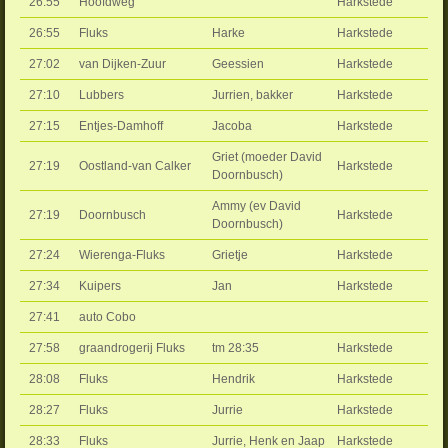
26:55
Hoofdweg
Harkstede
26:55
Fluks
Harke
Harkstede
27:02
van Dijken-Zuur
Geessien
Harkstede
27:10
Lubbers
Jurrien, bakker
Harkstede
27:15
Entjes-Damhoff
Jacoba
Harkstede
Griet (moeder David
27:19
Oostland-van Calker
Harkstede
Doornbusch)
Ammy (ev David
27:19
Doornbusch
Harkstede
Doornbusch)
27:24
Wierenga-Fluks
Grietje
Harkstede
27:34
Kuipers
Jan
Harkstede
27:41
auto Cobo
27:58
graandrogerij Fluks
tm 28:35
Harkstede
28:08
Fluks
Hendrik
Harkstede
28:27
Fluks
Jurrie
Harkstede
28:33
Fluks
Jurrie, Henk en Jaap
Harkstede