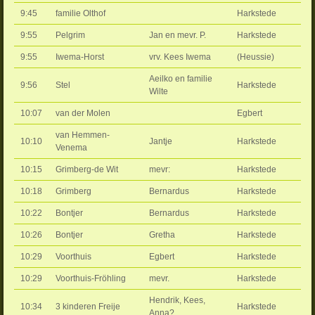
9:45
familie Olthof
Harkstede
9:55
Pelgrim
Jan en mevr. P.
Harkstede
9:55
Iwema-Horst
vrv. Kees Iwema
(Heussie)
Aeilko en familie
9:56
Stel
Harkstede
Wilte
10:07
van der Molen
Egbert
van Hemmen-
10:10
Jantje
Harkstede
Venema
10:15
Grimberg-de Wit
mevr:
Harkstede
10:18
Grimberg
Bernardus
Harkstede
10:22
Bontjer
Bernardus
Harkstede
10:26
Bontjer
Gretha
Harkstede
10:29
Voorthuis
Egbert
Harkstede
10:29
Voorthuis-Fröhling
mevr.
Harkstede
Hendrik, Kees,
10:34
3 kinderen Freije
Harkstede
Anna?