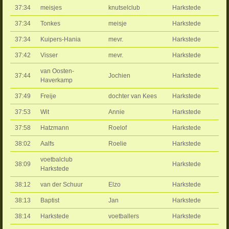
37:34
meisjes
knutselclub
Harkstede
37:34
Tonkes
meisje
Harkstede
37:34
Kuipers-Hania
mevr.
Harkstede
37:42
Visser
mevr.
Harkstede
van Oosten-
37:44
Jochien
Harkstede
Haverkamp
37:49
Freije
dochter van Kees
Harkstede
37:53
Wit
Annie
Harkstede
37:58
Hatzmann
Roelof
Harkstede
38:02
Aalfs
Roelie
Harkstede
voetbalclub
38:09
Harkstede
Harkstede
38:12
van der Schuur
Elzo
Harkstede
38:13
Baptist
Jan
Harkstede
38:14
Harkstede
voetballers
Harkstede