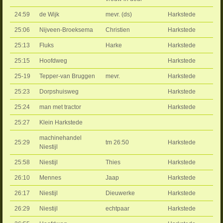
24:59
de Wijk
mevr. (ds)
Harkstede
25:06
Nijveen-Broeksema
Christien
Harkstede
25:13
Fluks
Harke
Harkstede
25:15
Hoofdweg
Harkstede
25-19
Tepper-van Bruggen
mevr.
Harkstede
25:23
Dorpshuisweg
Harkstede
25:24
man met tractor
Harkstede
25:27
Klein Harkstede
machinehandel
25:29
tm 26:50
Harkstede
Niestijl
25:58
Niestijl
Thies
Harkstede
26:10
Mennes
Jaap
Harkstede
26:17
Niestijl
Dieuwerke
Harkstede
26:29
Niestijl
echtpaar
Harkstede