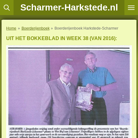
Scharmer-Harkstede.nl
Ga
direct
naar
de
Home
»
Boerderijenboek
»
Boerderijenboek Harkstede-Scharmer
hoofdinhoud
UIT HET BOKKEBLAD IN WEEK 38 (VAN 2016):